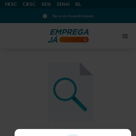
FIESC
CIESC
SESI
SENAI
IEL
Barra de Acessibilidade