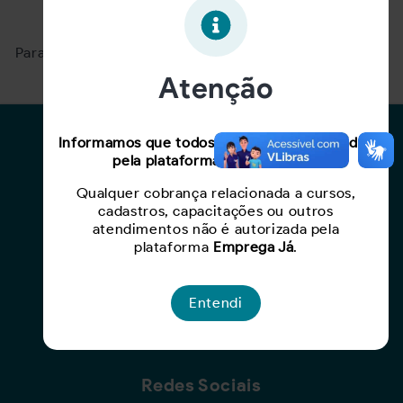
Oportunidade expirada!
Para ver mais, acesse a página
Buscar Oportunidades.
Atenção
Para Candidatos
Informamos que todos os serviços oferecidos
pela plataforma são gratuitos.
Busca de Oportunidades
Qualquer cobrança relacionada a cursos,
Cadastro de Currículo
cadastros, capacitações ou outros
Capacite-se
atendimentos não é autorizada pela
plataforma
Emprega Já
.
Para Empresas
Entendi
Criar Oportunidade
Busca de Currículos
Redes Sociais