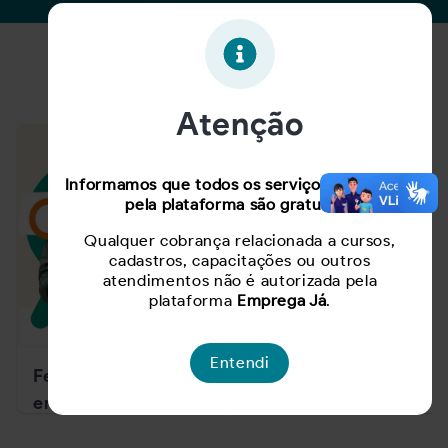
Notícias
Atenção
Informamos que todos os serviços oferecidos
pela plataforma são gratuitos.
Qualquer cobrança relacionada a cursos,
cadastros, capacitações ou outros
atendimentos não é autorizada pela
plataforma
Emprega Já
.
Entendi
Feirão de Empregos
Em busca do
em São José e
primeiro emprego?
Florianópolis
Confira atitudes