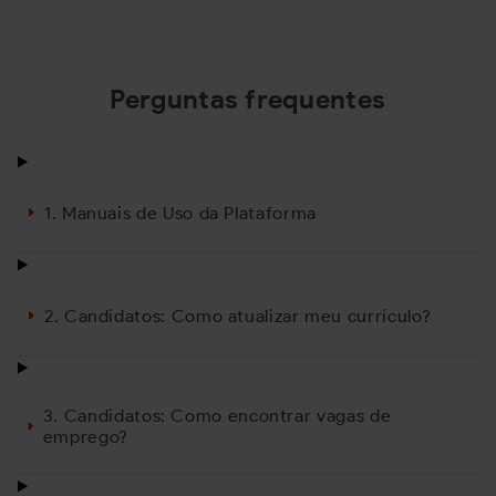
oferece mais de mil
importantes para
vagas
conquistar a vaga
20/10/2025
07/07/2025
Perguntas frequentes
1. Manuais de Uso da Plataforma
2. Candidatos: Como atualizar meu currículo?
3. Candidatos: Como encontrar vagas de
emprego?