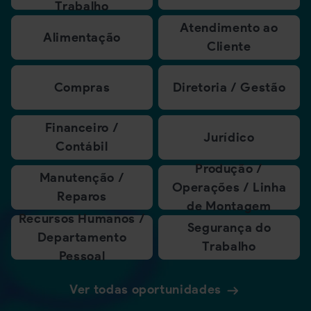
Trabalho
Atendimento ao
Alimentação
Cliente
Compras
Diretoria / Gestão
Financeiro /
Jurídico
Contábil
Produção /
Manutenção /
Operações / Linha
Reparos
de Montagem
Recursos Humanos /
Segurança do
Departamento
Trabalho
Pessoal
Ver todas oportunidades