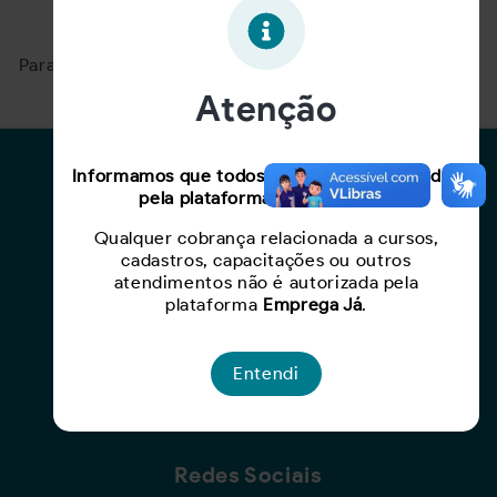
Oportunidade expirada!
Para ver mais, acesse a página
Buscar Oportunidades.
Atenção
Para Candidatos
Informamos que todos os serviços oferecidos
pela plataforma são gratuitos.
Busca de Oportunidades
Qualquer cobrança relacionada a cursos,
Cadastro de Currículo
cadastros, capacitações ou outros
Capacite-se
atendimentos não é autorizada pela
plataforma
Emprega Já
.
Para Empresas
Entendi
Criar Oportunidade
Busca de Currículos
Redes Sociais