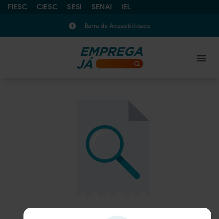
FIESC
CIESC
SESI
SENAI
IEL
Barra de Acessibilidade