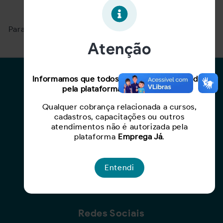
Oportunidade expirada!
Para ver mais, acesse a página
Buscar Oportunidades.
Atenção
Para Candidatos
Informamos que todos os serviços oferecidos
pela plataforma são gratuitos.
Busca de Oportunidades
Qualquer cobrança relacionada a cursos,
Cadastro de Currículo
cadastros, capacitações ou outros
Capacite-se
atendimentos não é autorizada pela
plataforma
Emprega Já
.
Para Empresas
Entendi
Criar Oportunidade
Busca de Currículos
Redes Sociais