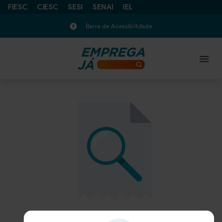
FIESC
CIESC
SESI
SENAI
IEL
Barra de Acessibilidade