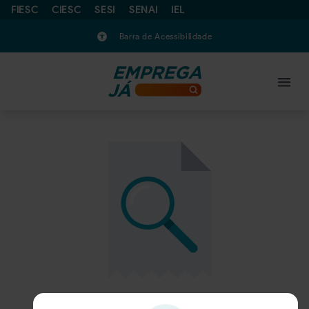
FIESC
CIESC
SESI
SENAI
IEL
Barra de Acessibilidade