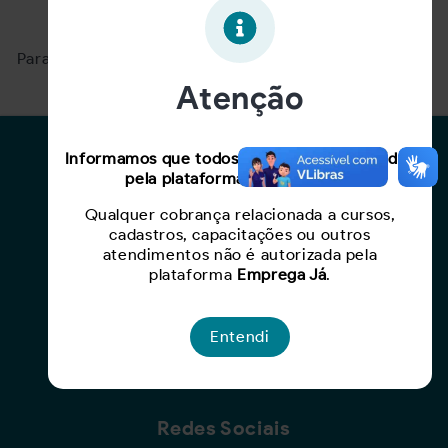
Oportunidade expirada!
Para ver mais, acesse a página
Buscar Oportunidades.
Atenção
Para Candidatos
Informamos que todos os serviços oferecidos
pela plataforma são gratuitos.
Busca de Oportunidades
Qualquer cobrança relacionada a cursos,
Cadastro de Currículo
cadastros, capacitações ou outros
Capacite-se
atendimentos não é autorizada pela
plataforma
Emprega Já
.
Para Empresas
Entendi
Criar Oportunidade
Busca de Currículos
Redes Sociais