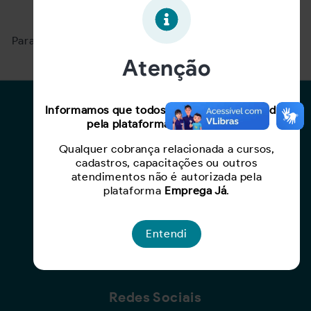
Oportunidade expirada!
Para ver mais, acesse a página
Buscar Oportunidades.
Atenção
Para Candidatos
Informamos que todos os serviços oferecidos
pela plataforma são gratuitos.
Busca de Oportunidades
Qualquer cobrança relacionada a cursos,
Cadastro de Currículo
cadastros, capacitações ou outros
Capacite-se
atendimentos não é autorizada pela
plataforma
Emprega Já
.
Para Empresas
Entendi
Criar Oportunidade
Busca de Currículos
Redes Sociais