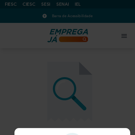
FIESC
CIESC
SESI
SENAI
IEL
Barra de Acessibilidade