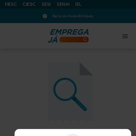
FIESC
CIESC
SESI
SENAI
IEL
Barra de Acessibilidade