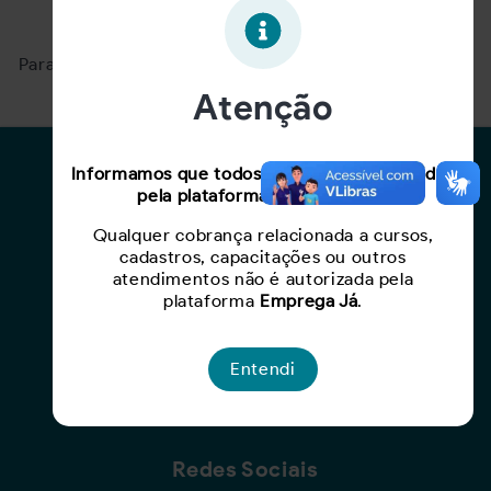
Oportunidade expirada!
Para ver mais, acesse a página
Buscar Oportunidades.
Atenção
Para Candidatos
Informamos que todos os serviços oferecidos
pela plataforma são gratuitos.
Busca de Oportunidades
Qualquer cobrança relacionada a cursos,
Cadastro de Currículo
cadastros, capacitações ou outros
Capacite-se
atendimentos não é autorizada pela
plataforma
Emprega Já
.
Para Empresas
Entendi
Criar Oportunidade
Busca de Currículos
Redes Sociais