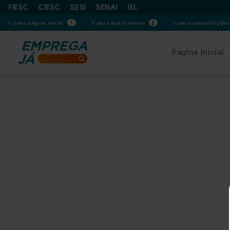
FIESC
CIESC
SESI
SENAI
IEL
Ir para página inicial
1
Ir para quem somos
2
Ir para capacitaçõe
Página Inicial