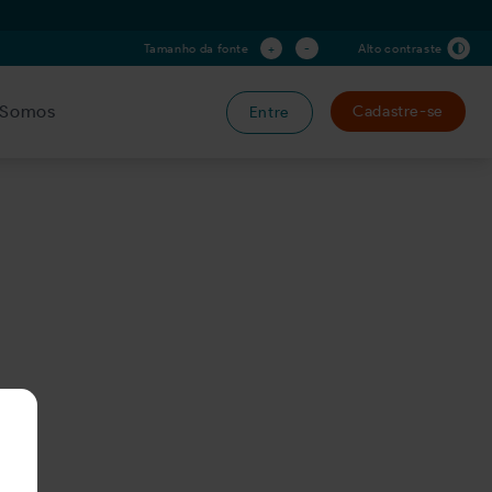
+
-
Tamanho da fonte
Alto contraste
Somos
Cadastre-se
Entre