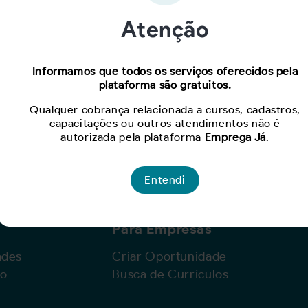
Atenção
Oportunidade expirada!
Informamos que todos os serviços oferecidos pela
plataforma são gratuitos.
Para ver mais, acesse a página
Buscar Oportunidades.
Qualquer cobrança relacionada a cursos, cadastros,
capacitações ou outros atendimentos não é
autorizada pela plataforma
Emprega Já
.
Entendi
Para Empresas
ades
Criar Oportunidade
lo
Busca de Currículos