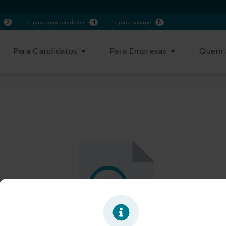
s
3
Ir para oportunidades
4
Ir para rodapé
5
Para Candidatos
Para Empresas
Quem 