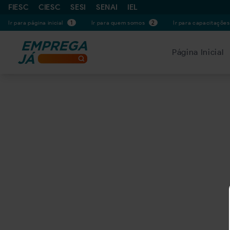
FIESC
CIESC
SESI
SENAI
IEL
Ir para página inicial
1
Ir para quem somos
2
Ir para capacitaçõe
Página Inicial