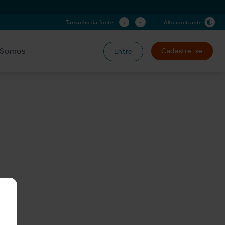
+
-
Tamanho da fonte
Alto contraste
Somos
Cadastre-se
Entre