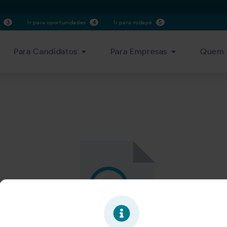
s
3
Ir para oportunidades
4
Ir para rodapé
5
Para Candidatos
Para Empresas
Quem 