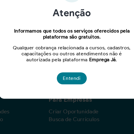
Atenção
Oportunidade expirada!
Informamos que todos os serviços oferecidos pela
plataforma são gratuitos.
Para ver mais, acesse a página
Buscar Oportunidades.
Qualquer cobrança relacionada a cursos, cadastros,
capacitações ou outros atendimentos não é
autorizada pela plataforma
Emprega Já
.
Entendi
Para Empresas
ades
Criar Oportunidade
lo
Busca de Currículos