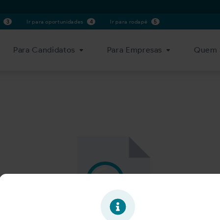
s
3
Ir para oportunidades
4
Ir para rodapé
5
Para Candidatos
Para Empresas
Quem 