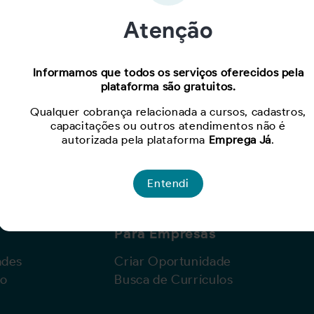
Atenção
Oportunidade expirada!
Informamos que todos os serviços oferecidos pela
plataforma são gratuitos.
Para ver mais, acesse a página
Buscar Oportunidades.
Qualquer cobrança relacionada a cursos, cadastros,
capacitações ou outros atendimentos não é
autorizada pela plataforma
Emprega Já
.
Entendi
Para Empresas
ades
Criar Oportunidade
lo
Busca de Currículos