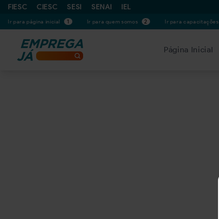
FIESC
CIESC
SESI
SENAI
IEL
Ir para página inicial
1
Ir para quem somos
2
Ir para capacitaçõe
Página Inicial