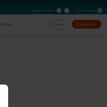
+
-
Tamanho da fonte
Alto contraste
Somos
Cadastre-se
Entre