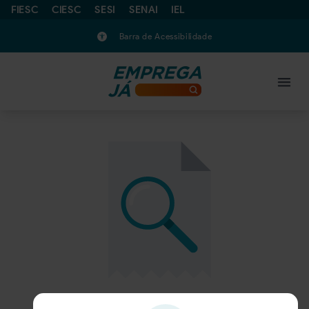
FIESC
CIESC
SESI
SENAI
IEL
Barra de Acessibilidade