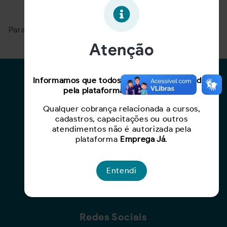
Oportunidade expirada!
Para ver mais, acesse a página
Buscar Oportunidades.
Atenção
Para Candidatos
Informamos que todos os serviços oferecidos
pela plataforma são gratuitos.
Busca de Oportunidades
Qualquer cobrança relacionada a cursos,
Cadastro de Currículo
cadastros, capacitações ou outros
Capacite-se
atendimentos não é autorizada pela
plataforma
Emprega Já
.
Para Empresas
Entendi
Criar Oportunidade
Busca de Currículos
Redes Sociais