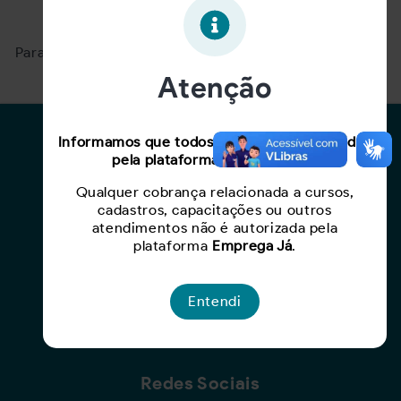
Oportunidade expirada!
Para ver mais, acesse a página
Buscar Oportunidades.
Atenção
Para Candidatos
Informamos que todos os serviços oferecidos
pela plataforma são gratuitos.
Busca de Oportunidades
Qualquer cobrança relacionada a cursos,
Cadastro de Currículo
cadastros, capacitações ou outros
Capacite-se
atendimentos não é autorizada pela
plataforma
Emprega Já
.
Para Empresas
Entendi
Criar Oportunidade
Busca de Currículos
Redes Sociais