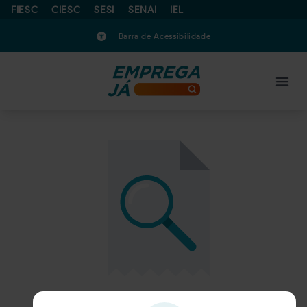
FIESC
CIESC
SESI
SENAI
IEL
Barra de Acessibilidade