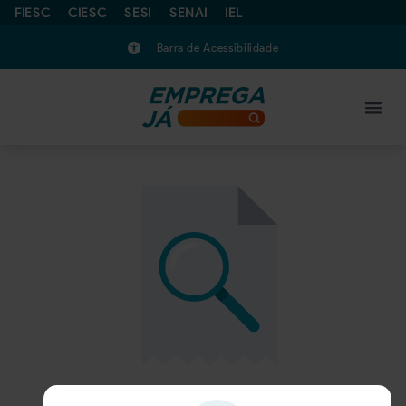
FIESC
CIESC
SESI
SENAI
IEL
Barra de Acessibilidade