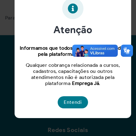
Oportunidade expirada!
Para ver mais, acesse a página
Buscar Oportunidades.
Atenção
Para Candidatos
Informamos que todos os serviços oferecidos
pela plataforma são gratuitos.
Busca de Oportunidades
Qualquer cobrança relacionada a cursos,
Cadastro de Currículo
cadastros, capacitações ou outros
Capacite-se
atendimentos não é autorizada pela
plataforma
Emprega Já
.
Para Empresas
Entendi
Criar Oportunidade
Busca de Currículos
Redes Sociais