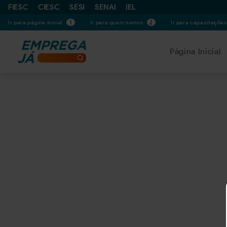
FIESC
CIESC
SESI
SENAI
IEL
Ir para página inicial
1
Ir para quem somos
2
Ir para capacitaçõe
Página Inicial