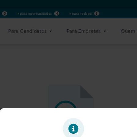
s
3
Ir para oportunidades
4
Ir para rodapé
5
Para Candidatos
Para Empresas
Quem 