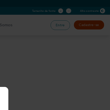
+
-
Tamanho da fonte
Alto contraste
Somos
Cadastre-se
Entre