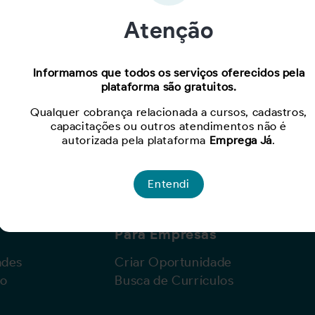
Atenção
Oportunidade expirada!
Informamos que todos os serviços oferecidos pela
plataforma são gratuitos.
Para ver mais, acesse a página
Buscar Oportunidades.
Qualquer cobrança relacionada a cursos, cadastros,
capacitações ou outros atendimentos não é
autorizada pela plataforma
Emprega Já
.
Entendi
Para Empresas
ades
Criar Oportunidade
lo
Busca de Currículos