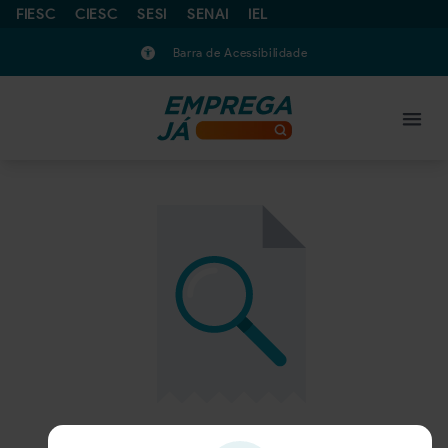
FIESC
CIESC
SESI
SENAI
IEL
Barra de Acessibilidade