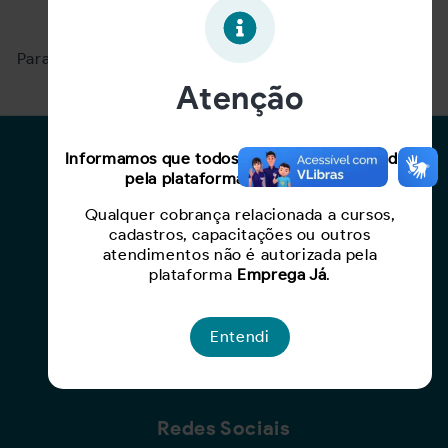
Oportunidade expirada!
Para ver mais, acesse a página
Buscar Oportunidades.
Atenção
Para Candidatos
Informamos que todos os serviços oferecidos
pela plataforma são gratuitos.
Busca de Oportunidades
Qualquer cobrança relacionada a cursos,
Cadastro de Currículo
cadastros, capacitações ou outros
Capacite-se
atendimentos não é autorizada pela
plataforma
Emprega Já
.
Para Empresas
Entendi
Criar Oportunidade
Busca de Currículos
Redes Sociais