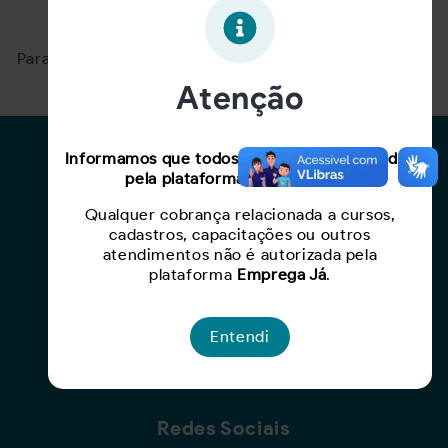
Oportunidade expirada!
Para ver mais, acesse a página
Buscar Oportunidades.
Atenção
Para Candidatos
Informamos que todos os serviços oferecidos
pela plataforma são gratuitos.
Busca de Oportunidades
Qualquer cobrança relacionada a cursos,
Cadastro de Currículo
cadastros, capacitações ou outros
Capacite-se
atendimentos não é autorizada pela
plataforma
Emprega Já
.
Para Empresas
Entendi
Criar Oportunidade
Busca de Currículos
Redes Sociais