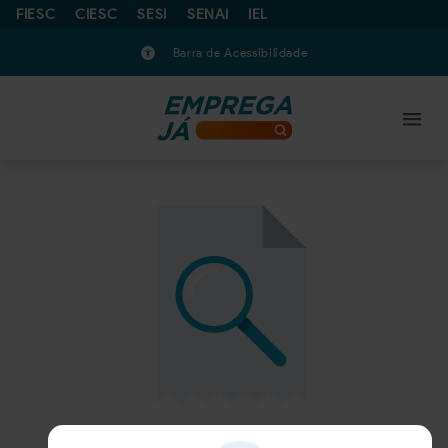
FIESC
CIESC
SESI
SENAI
IEL
Barra de Acessibilidade