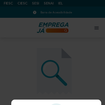
FIESC
CIESC
SESI
SENAI
IEL
Barra de Acessibilidade