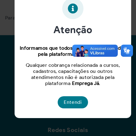
Oportunidade expirada!
Para ver mais, acesse a página
Buscar Oportunidades.
Atenção
Para Candidatos
Informamos que todos os serviços oferecidos
pela plataforma são gratuitos.
Busca de Oportunidades
Qualquer cobrança relacionada a cursos,
Cadastro de Currículo
cadastros, capacitações ou outros
Capacite-se
atendimentos não é autorizada pela
plataforma
Emprega Já
.
Para Empresas
Entendi
Criar Oportunidade
Busca de Currículos
Redes Sociais