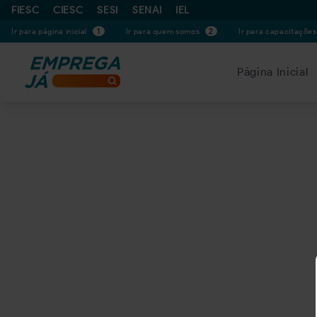
FIESC
CIESC
SESI
SENAI
IEL
Ir para página inicial
1
Ir para quem somos
2
Ir para capacitaçõe
Página Inicial