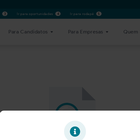
s
3
Ir para oportunidades
4
Ir para rodapé
5
Para Candidatos
Para Empresas
Quem 