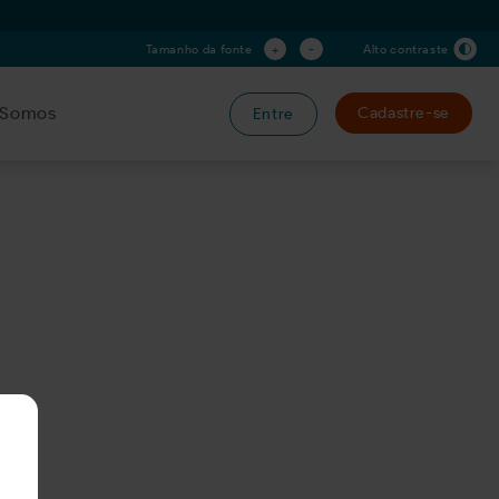
+
-
Tamanho da fonte
Alto contraste
Somos
Cadastre-se
Entre