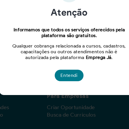
Atenção
Oportunidade expirada!
Informamos que todos os serviços oferecidos pela
plataforma são gratuitos.
Para ver mais, acesse a página
Buscar Oportunidades.
Qualquer cobrança relacionada a cursos, cadastros,
capacitações ou outros atendimentos não é
autorizada pela plataforma
Emprega Já
.
Entendi
Para Empresas
ades
Criar Oportunidade
lo
Busca de Currículos