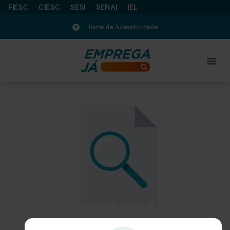
FIESC
CIESC
SESI
SENAI
IEL
Barra de Acessibilidade