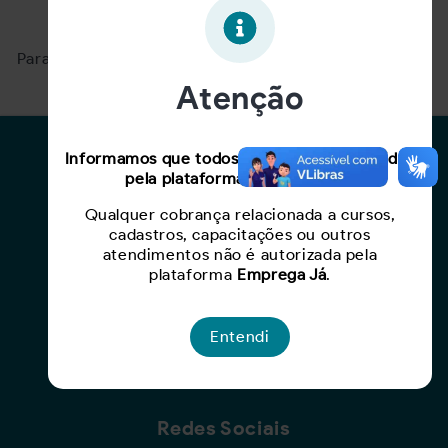
Oportunidade expirada!
Para ver mais, acesse a página
Buscar Oportunidades.
Atenção
Para Candidatos
Informamos que todos os serviços oferecidos
pela plataforma são gratuitos.
Busca de Oportunidades
Qualquer cobrança relacionada a cursos,
Cadastro de Currículo
cadastros, capacitações ou outros
Capacite-se
atendimentos não é autorizada pela
plataforma
Emprega Já
.
Para Empresas
Entendi
Criar Oportunidade
Busca de Currículos
Redes Sociais