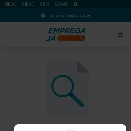
FIESC
CIESC
SESI
SENAI
IEL
Barra de Acessibilidade