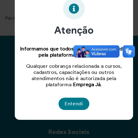
Oportunidade expirada!
Para ver mais, acesse a página
Buscar Oportunidades.
Atenção
Para Candidatos
Informamos que todos os serviços oferecidos
pela plataforma são gratuitos.
Busca de Oportunidades
Qualquer cobrança relacionada a cursos,
Cadastro de Currículo
cadastros, capacitações ou outros
Capacite-se
atendimentos não é autorizada pela
plataforma
Emprega Já
.
Para Empresas
Entendi
Criar Oportunidade
Busca de Currículos
Redes Sociais