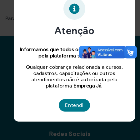
Oportunidade expirada!
Para ver mais, acesse a página
Buscar Oportunidades.
Atenção
Para Candidatos
Informamos que todos os serviços oferecidos
pela plataforma são gratuitos.
Busca de Oportunidades
Qualquer cobrança relacionada a cursos,
Cadastro de Currículo
cadastros, capacitações ou outros
Capacite-se
atendimentos não é autorizada pela
plataforma
Emprega Já
.
Para Empresas
Entendi
Criar Oportunidade
Busca de Currículos
Redes Sociais