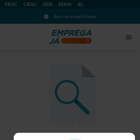
FIESC
CIESC
SESI
SENAI
IEL
Barra de Acessibilidade