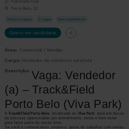
Publicado hoje
schedule
Porto Belo, SC
Tempo integral
2 vagas
Sem experiência
Quero me candidatar
Área:
Comercial / Vendas
Cargo:
Vendedor de comércio varejista
Descrição:
Vaga: Vendedor
(a) – Track&Field
Porto Belo (Viva Park)
A
Track&Field Porto Belo
, localizada no
Viva Park
, está em busca
de pessoas apaixonadas por atendimento, moda e bem-estar
para fazer parte do nosso time.
Se você é comunicativo, proativo, gosta de trabalhar com metas