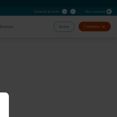
+
-
Tamanho da fonte
Alto contraste
Somos
Cadastre-se
Entre