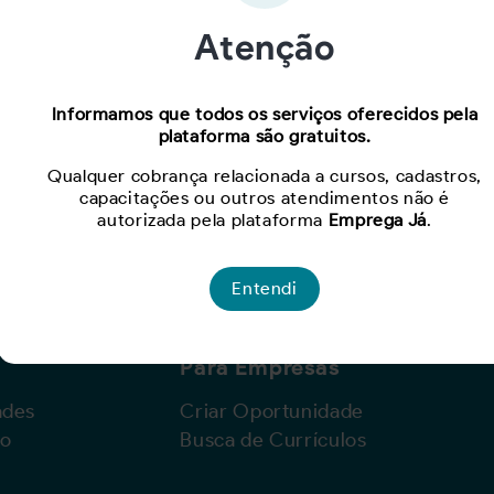
Atenção
Oportunidade expirada!
Informamos que todos os serviços oferecidos pela
plataforma são gratuitos.
Para ver mais, acesse a página
Buscar Oportunidades.
Qualquer cobrança relacionada a cursos, cadastros,
capacitações ou outros atendimentos não é
autorizada pela plataforma
Emprega Já
.
Entendi
Para Empresas
ades
Criar Oportunidade
lo
Busca de Currículos