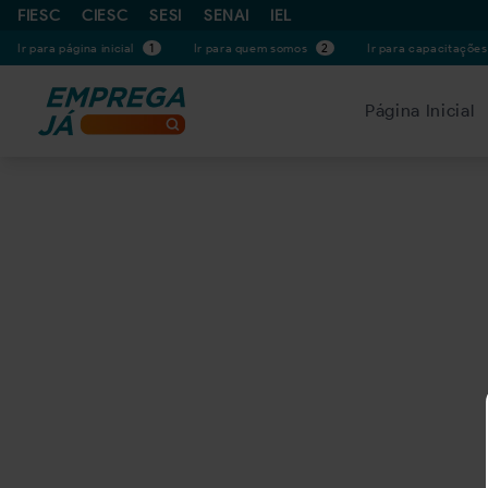
FIESC
CIESC
SESI
SENAI
IEL
Ir para página inicial
1
Ir para quem somos
2
Ir para capacitaçõe
Página Inicial