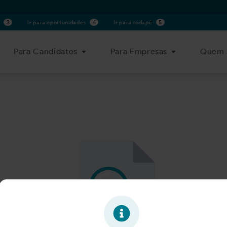
s
3
Ir para oportunidades
4
Ir para rodapé
5
Para Candidatos
Para Empresas
Quem 