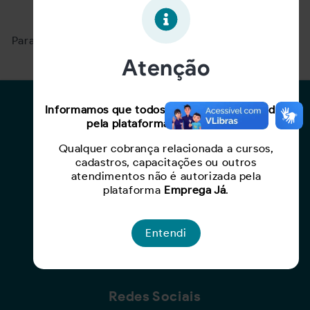
Oportunidade expirada!
Para ver mais, acesse a página
Buscar Oportunidades.
Atenção
Para Candidatos
Informamos que todos os serviços oferecidos
pela plataforma são gratuitos.
Busca de Oportunidades
Qualquer cobrança relacionada a cursos,
Cadastro de Currículo
cadastros, capacitações ou outros
Capacite-se
atendimentos não é autorizada pela
plataforma
Emprega Já
.
Para Empresas
Entendi
Criar Oportunidade
Busca de Currículos
Redes Sociais