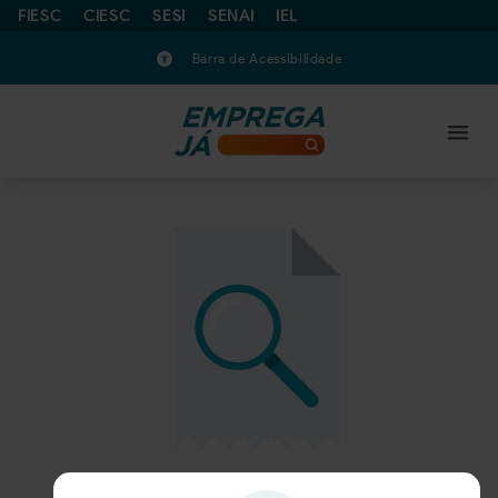
FIESC
CIESC
SESI
SENAI
IEL
Barra de Acessibilidade