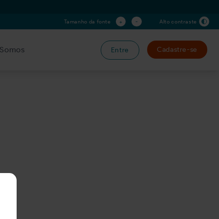
+
-
Tamanho da fonte
Alto contraste
Somos
Cadastre-se
Entre