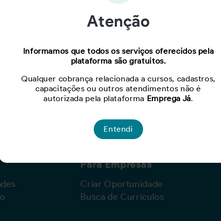
Atenção
Oportunidade expirada!
Informamos que todos os serviços oferecidos pela
plataforma são gratuitos.
Para ver mais, acesse a página
Buscar Oportunidades.
Qualquer cobrança relacionada a cursos, cadastros,
capacitações ou outros atendimentos não é
autorizada pela plataforma
Emprega Já
.
Entendi
Para Empresas
ades
Criar Oportunidade
lo
Busca de Currículos