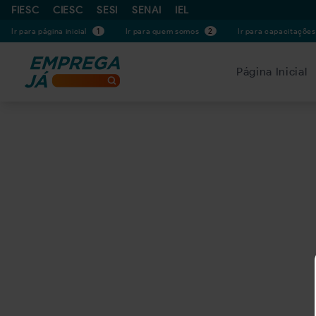
FIESC
CIESC
SESI
SENAI
IEL
Ir para página inicial
1
Ir para quem somos
2
Ir para capacitaçõe
Página Inicial