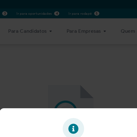
s
3
Ir para oportunidades
4
Ir para rodapé
5
Para Candidatos
Para Empresas
Quem 