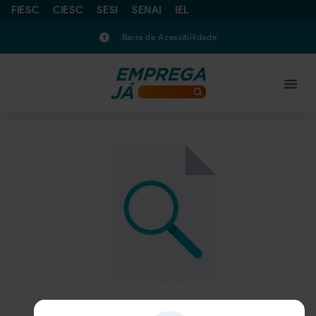
FIESC
CIESC
SESI
SENAI
IEL
Barra de Acessibilidade