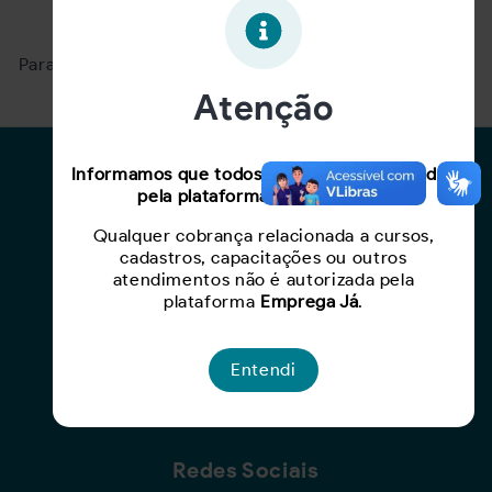
Oportunidade expirada!
Para ver mais, acesse a página
Buscar Oportunidades.
Atenção
Para Candidatos
Informamos que todos os serviços oferecidos
pela plataforma são gratuitos.
Busca de Oportunidades
Qualquer cobrança relacionada a cursos,
Cadastro de Currículo
cadastros, capacitações ou outros
Capacite-se
atendimentos não é autorizada pela
plataforma
Emprega Já
.
Para Empresas
Entendi
Criar Oportunidade
Busca de Currículos
Redes Sociais