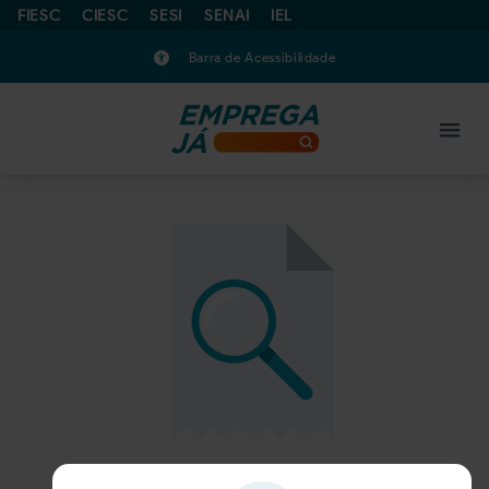
FIESC
CIESC
SESI
SENAI
IEL
Barra de Acessibilidade