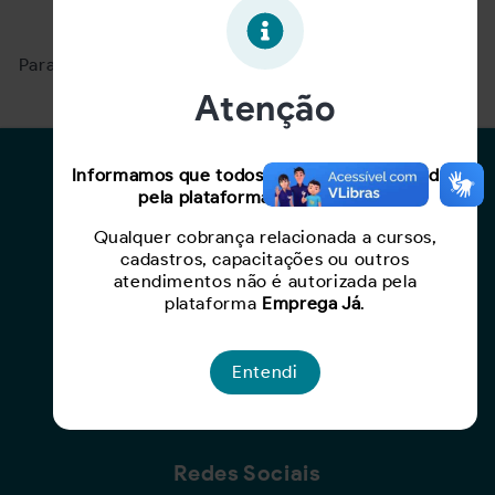
Oportunidade expirada!
Para ver mais, acesse a página
Buscar Oportunidades.
Atenção
Para Candidatos
Informamos que todos os serviços oferecidos
pela plataforma são gratuitos.
Busca de Oportunidades
Qualquer cobrança relacionada a cursos,
Cadastro de Currículo
cadastros, capacitações ou outros
Capacite-se
atendimentos não é autorizada pela
plataforma
Emprega Já
.
Para Empresas
Entendi
Criar Oportunidade
Busca de Currículos
Redes Sociais