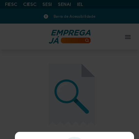
FIESC
CIESC
SESI
SENAI
IEL
Barra de Acessibilidade