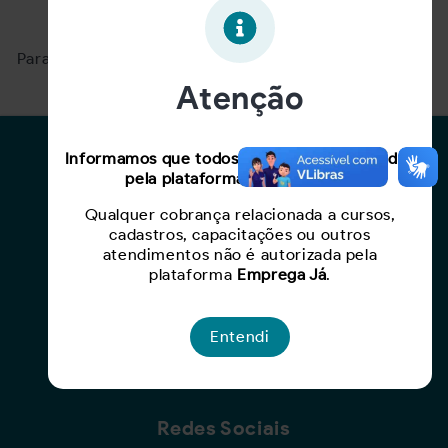
Oportunidade expirada!
Para ver mais, acesse a página
Buscar Oportunidades.
Atenção
Para Candidatos
Informamos que todos os serviços oferecidos
pela plataforma são gratuitos.
Busca de Oportunidades
Qualquer cobrança relacionada a cursos,
Cadastro de Currículo
cadastros, capacitações ou outros
Capacite-se
atendimentos não é autorizada pela
plataforma
Emprega Já
.
Para Empresas
Entendi
Criar Oportunidade
Busca de Currículos
Redes Sociais