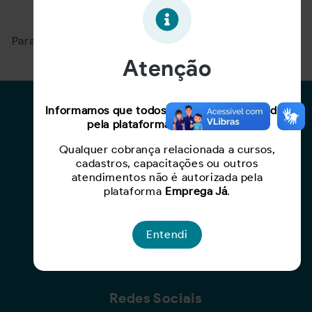
Oportunidade expirada!
Para ver mais, acesse a página
Buscar Oportunidades.
Atenção
Para Candidatos
Informamos que todos os serviços oferecidos
pela plataforma são gratuitos.
Busca de Oportunidades
Qualquer cobrança relacionada a cursos,
Cadastro de Currículo
cadastros, capacitações ou outros
Capacite-se
atendimentos não é autorizada pela
plataforma
Emprega Já
.
Para Empresas
Entendi
Criar Oportunidade
Busca de Currículos
Redes Sociais