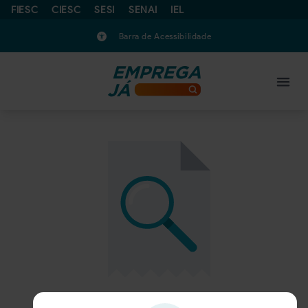
FIESC
CIESC
SESI
SENAI
IEL
Barra de Acessibilidade