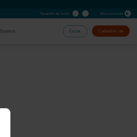
+
-
Tamanho da fonte
Alto contraste
Somos
Cadastre-se
Entre