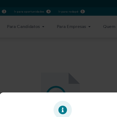
s
3
Ir para oportunidades
4
Ir para rodapé
5
Para Candidatos
Para Empresas
Quem 