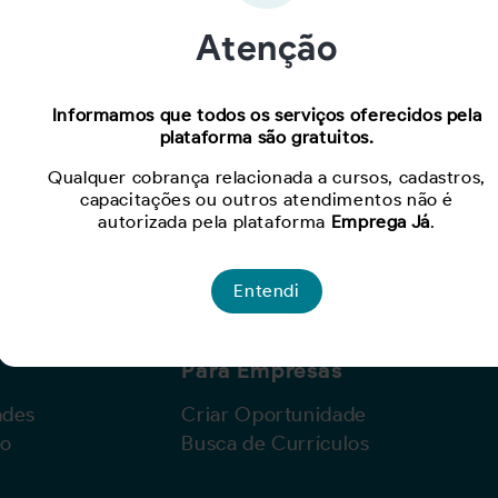
Atenção
Oportunidade expirada!
Informamos que todos os serviços oferecidos pela
plataforma são gratuitos.
Para ver mais, acesse a página
Buscar Oportunidades.
Qualquer cobrança relacionada a cursos, cadastros,
capacitações ou outros atendimentos não é
autorizada pela plataforma
Emprega Já
.
Entendi
Para Empresas
ades
Criar Oportunidade
lo
Busca de Currículos