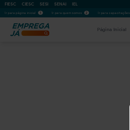
FIESC
CIESC
SESI
SENAI
IEL
Ir para página inicial
1
Ir para quem somos
2
Ir para capacitaçõe
Página Inicial