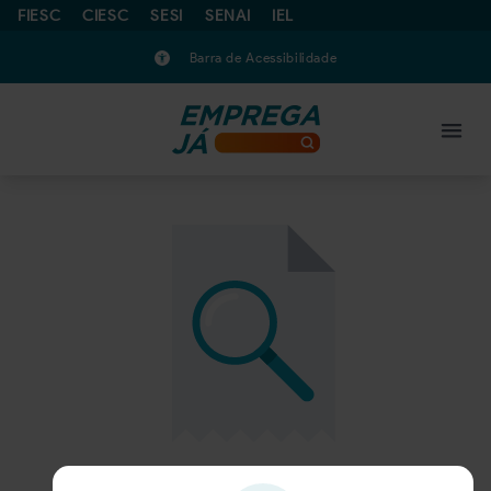
FIESC
CIESC
SESI
SENAI
IEL
Barra de Acessibilidade