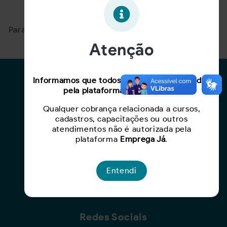
Oportunidade expirada!
Para ver mais, acesse a página
Buscar Oportunidades.
Atenção
Para Candidatos
Informamos que todos os serviços oferecidos
pela plataforma são gratuitos.
Busca de Oportunidades
Qualquer cobrança relacionada a cursos,
Cadastro de Currículo
cadastros, capacitações ou outros
Capacite-se
atendimentos não é autorizada pela
plataforma
Emprega Já
.
Para Empresas
Entendi
Criar Oportunidade
Busca de Currículos
Redes Sociais