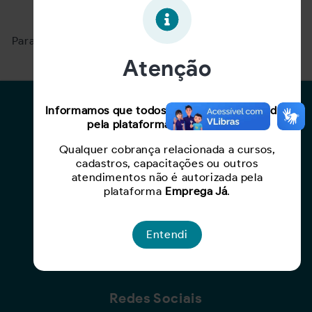
Oportunidade expirada!
Para ver mais, acesse a página
Buscar Oportunidades.
Atenção
Para Candidatos
Informamos que todos os serviços oferecidos
pela plataforma são gratuitos.
Busca de Oportunidades
Qualquer cobrança relacionada a cursos,
Cadastro de Currículo
cadastros, capacitações ou outros
Capacite-se
atendimentos não é autorizada pela
plataforma
Emprega Já
.
Para Empresas
Entendi
Criar Oportunidade
Busca de Currículos
Redes Sociais