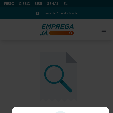
FIESC
CIESC
SESI
SENAI
IEL
Barra de Acessibilidade