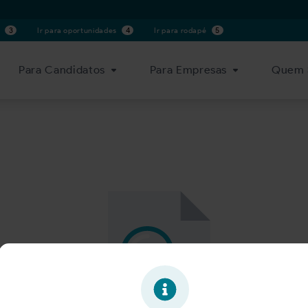
s
3
Ir para oportunidades
4
Ir para rodapé
5
Para Candidatos
Para Empresas
Quem 