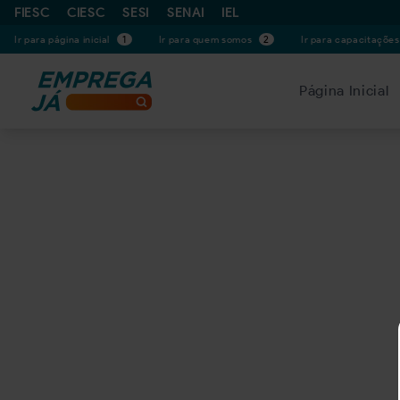
FIESC
CIESC
SESI
SENAI
IEL
Ir para página inicial
1
Ir para quem somos
2
Ir para capacitaçõe
Página Inicial