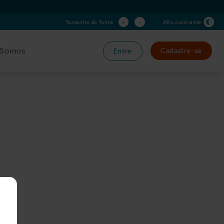
+
-
Tamanho da fonte
Alto contraste
Somos
Cadastre-se
Entre