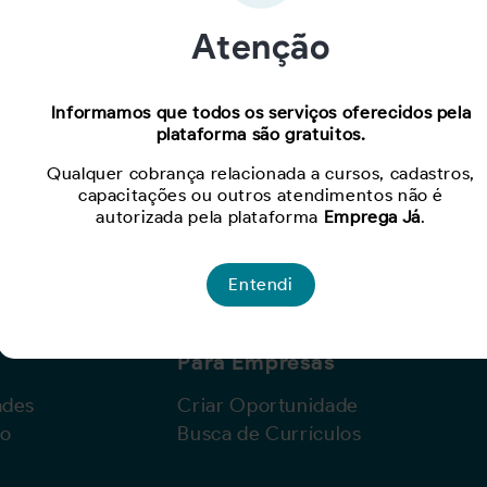
Atenção
Oportunidade expirada!
Informamos que todos os serviços oferecidos pela
plataforma são gratuitos.
Para ver mais, acesse a página
Buscar Oportunidades.
Qualquer cobrança relacionada a cursos, cadastros,
capacitações ou outros atendimentos não é
autorizada pela plataforma
Emprega Já
.
Entendi
Para Empresas
ades
Criar Oportunidade
lo
Busca de Currículos