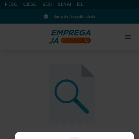
FIESC
CIESC
SESI
SENAI
IEL
Barra de Acessibilidade