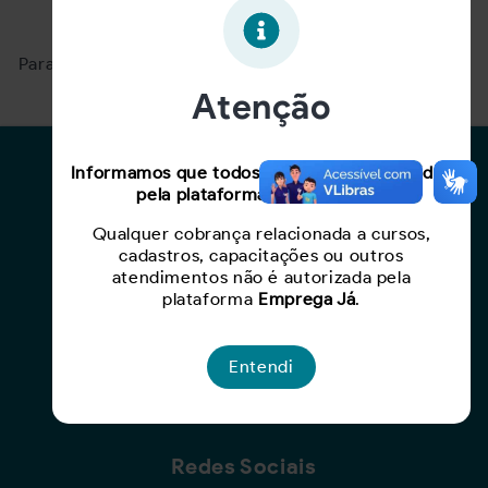
Oportunidade expirada!
Para ver mais, acesse a página
Buscar Oportunidades.
Atenção
Para Candidatos
Informamos que todos os serviços oferecidos
pela plataforma são gratuitos.
Busca de Oportunidades
Qualquer cobrança relacionada a cursos,
Cadastro de Currículo
cadastros, capacitações ou outros
Capacite-se
atendimentos não é autorizada pela
plataforma
Emprega Já
.
Para Empresas
Entendi
Criar Oportunidade
Busca de Currículos
Redes Sociais