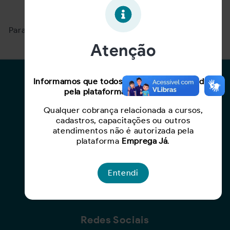
Oportunidade expirada!
Para ver mais, acesse a página
Buscar Oportunidades.
Atenção
Para Candidatos
Informamos que todos os serviços oferecidos
pela plataforma são gratuitos.
Busca de Oportunidades
Qualquer cobrança relacionada a cursos,
Cadastro de Currículo
cadastros, capacitações ou outros
Capacite-se
atendimentos não é autorizada pela
plataforma
Emprega Já
.
Para Empresas
Entendi
Criar Oportunidade
Busca de Currículos
Redes Sociais