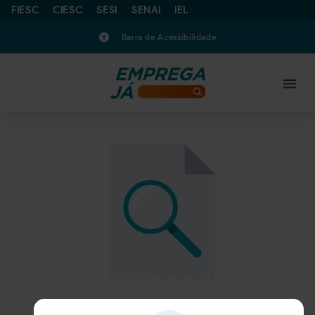
FIESC
CIESC
SESI
SENAI
IEL
Barra de Acessibilidade