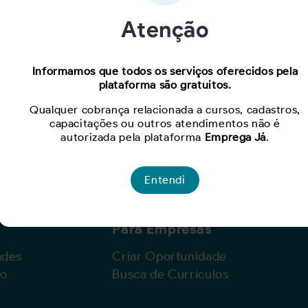
Atenção
Oportunidade expirada!
Informamos que todos os serviços oferecidos pela
plataforma são gratuitos.
Para ver mais, acesse a página
Buscar Oportunidades.
Qualquer cobrança relacionada a cursos, cadastros,
capacitações ou outros atendimentos não é
autorizada pela plataforma
Emprega Já
.
Entendi
Para Empresas
ades
Criar Oportunidade
lo
Busca de Currículos