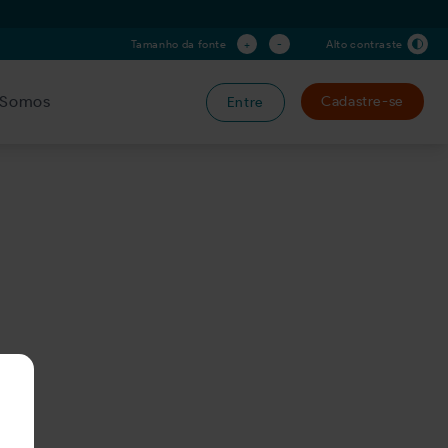
+
-
Tamanho da fonte
Alto contraste
Somos
Cadastre-se
Entre