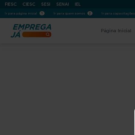
FIESC
CIESC
SESI
SENAI
IEL
Ir para página inicial
1
Ir para quem somos
2
Ir para capacitaçõe
Página Inicial