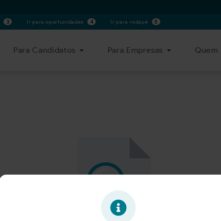
s
3
Ir para oportunidades
4
Ir para rodapé
5
Para Candidatos
Para Empresas
Quem 