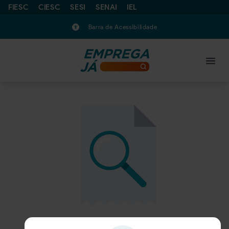
FIESC
CIESC
SESI
SENAI
IEL
Barra de Acessibilidade