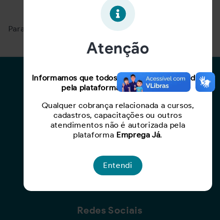
Oportunidade expirada!
Para ver mais, acesse a página
Buscar Oportunidades.
Atenção
Para Candidatos
Informamos que todos os serviços oferecidos
pela plataforma são gratuitos.
Busca de Oportunidades
Qualquer cobrança relacionada a cursos,
Cadastro de Currículo
cadastros, capacitações ou outros
Capacite-se
atendimentos não é autorizada pela
plataforma
Emprega Já
.
Para Empresas
Entendi
Criar Oportunidade
Busca de Currículos
Redes Sociais