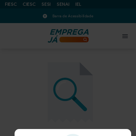
FIESC
CIESC
SESI
SENAI
IEL
Barra de Acessibilidade