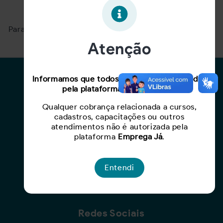
Oportunidade expirada!
Para ver mais, acesse a página
Buscar Oportunidades.
Atenção
Para Candidatos
Informamos que todos os serviços oferecidos
pela plataforma são gratuitos.
Busca de Oportunidades
Qualquer cobrança relacionada a cursos,
Cadastro de Currículo
cadastros, capacitações ou outros
Capacite-se
atendimentos não é autorizada pela
plataforma
Emprega Já
.
Para Empresas
Entendi
Criar Oportunidade
Busca de Currículos
Redes Sociais