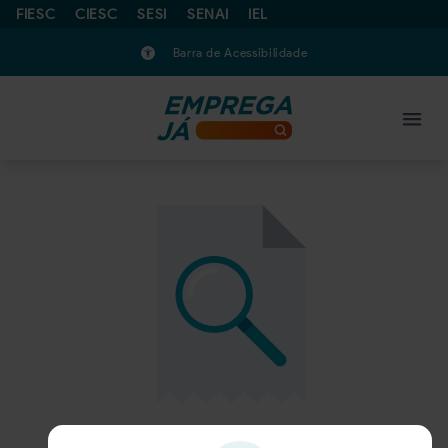
FIESC
CIESC
SESI
SENAI
IEL
Barra de Acessibilidade