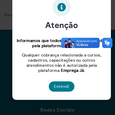
Oportunidade expirada!
Para ver mais, acesse a página
Buscar Oportunidades.
Atenção
Para Candidatos
Informamos que todos os serviços oferecidos
pela plataforma são gratuitos.
Busca de Oportunidades
Qualquer cobrança relacionada a cursos,
Cadastro de Currículo
cadastros, capacitações ou outros
Capacite-se
atendimentos não é autorizada pela
plataforma
Emprega Já
.
Para Empresas
Entendi
Criar Oportunidade
Busca de Currículos
Redes Sociais