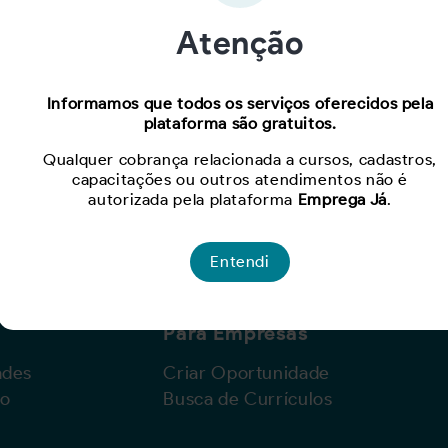
Atenção
Oportunidade expirada!
Informamos que todos os serviços oferecidos pela
plataforma são gratuitos.
Para ver mais, acesse a página
Buscar Oportunidades.
Qualquer cobrança relacionada a cursos, cadastros,
capacitações ou outros atendimentos não é
autorizada pela plataforma
Emprega Já
.
Entendi
Para Empresas
ades
Criar Oportunidade
lo
Busca de Currículos