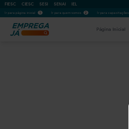
FIESC
CIESC
SESI
SENAI
IEL
Ir para página inicial
1
Ir para quem somos
2
Ir para capacitaçõe
Página Inicial