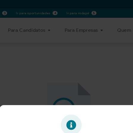
s
3
Ir para oportunidades
4
Ir para rodapé
5
Para Candidatos
Para Empresas
Quem 