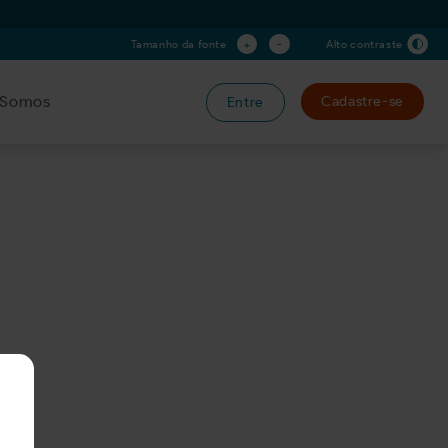
+
-
Tamanho da fonte
Alto contraste
Somos
Cadastre-se
Entre