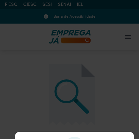
FIESC
CIESC
SESI
SENAI
IEL
Barra de Acessibilidade