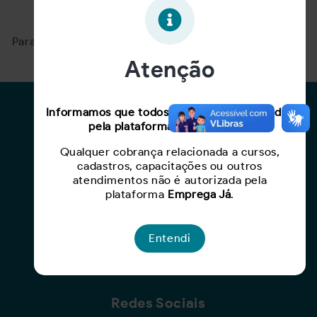
Oportunidade expirada!
Para ver mais, acesse a página
Buscar Oportunidades.
Atenção
Para Candidatos
Informamos que todos os serviços oferecidos
pela plataforma são gratuitos.
Busca de Oportunidades
Qualquer cobrança relacionada a cursos,
Cadastro de Currículo
cadastros, capacitações ou outros
Capacite-se
atendimentos não é autorizada pela
plataforma
Emprega Já
.
Para Empresas
Entendi
Criar Oportunidade
Busca de Currículos
Redes Sociais