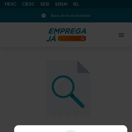
FIESC
CIESC
SESI
SENAI
IEL
Barra de Acessibilidade