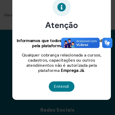
Oportunidade expirada!
Para ver mais, acesse a página
Buscar Oportunidades.
Atenção
Para Candidatos
Informamos que todos os serviços oferecidos
pela plataforma são gratuitos.
Busca de Oportunidades
Qualquer cobrança relacionada a cursos,
Cadastro de Currículo
cadastros, capacitações ou outros
Capacite-se
atendimentos não é autorizada pela
plataforma
Emprega Já
.
Para Empresas
Entendi
Criar Oportunidade
Busca de Currículos
Redes Sociais