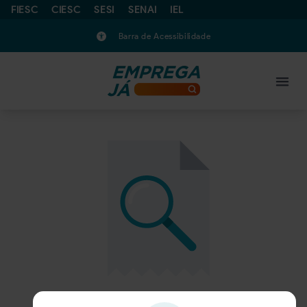
FIESC
CIESC
SESI
SENAI
IEL
Barra de Acessibilidade