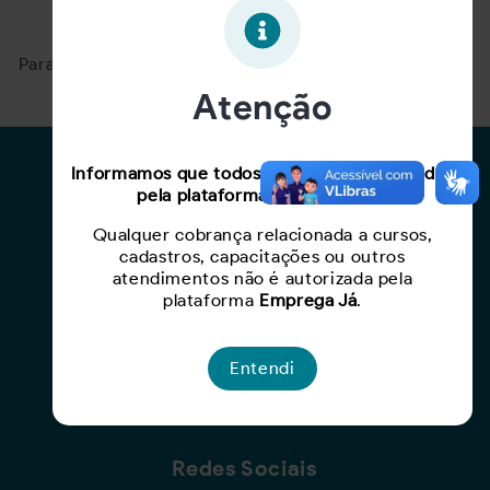
Oportunidade expirada!
Para ver mais, acesse a página
Buscar Oportunidades.
Atenção
Para Candidatos
Informamos que todos os serviços oferecidos
pela plataforma são gratuitos.
Busca de Oportunidades
Qualquer cobrança relacionada a cursos,
Cadastro de Currículo
cadastros, capacitações ou outros
Capacite-se
atendimentos não é autorizada pela
plataforma
Emprega Já
.
Para Empresas
Entendi
Criar Oportunidade
Busca de Currículos
Redes Sociais