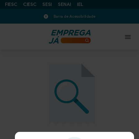
FIESC
CIESC
SESI
SENAI
IEL
Barra de Acessibilidade