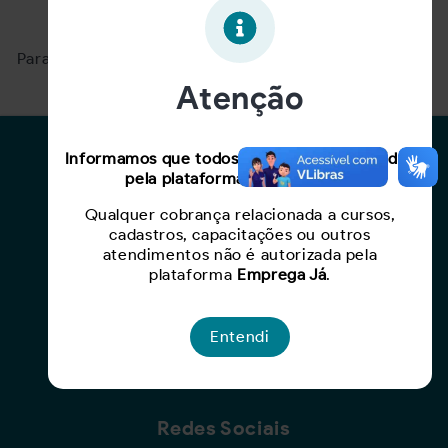
Oportunidade expirada!
Para ver mais, acesse a página
Buscar Oportunidades.
Atenção
Para Candidatos
Informamos que todos os serviços oferecidos
pela plataforma são gratuitos.
Busca de Oportunidades
Qualquer cobrança relacionada a cursos,
Cadastro de Currículo
cadastros, capacitações ou outros
Capacite-se
atendimentos não é autorizada pela
plataforma
Emprega Já
.
Para Empresas
Entendi
Criar Oportunidade
Busca de Currículos
Redes Sociais