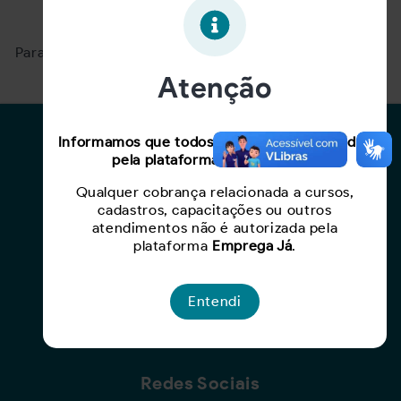
Oportunidade expirada!
Para ver mais, acesse a página
Buscar Oportunidades.
Atenção
Para Candidatos
Informamos que todos os serviços oferecidos
pela plataforma são gratuitos.
Busca de Oportunidades
Qualquer cobrança relacionada a cursos,
Cadastro de Currículo
cadastros, capacitações ou outros
Capacite-se
atendimentos não é autorizada pela
plataforma
Emprega Já
.
Para Empresas
Entendi
Criar Oportunidade
Busca de Currículos
Redes Sociais