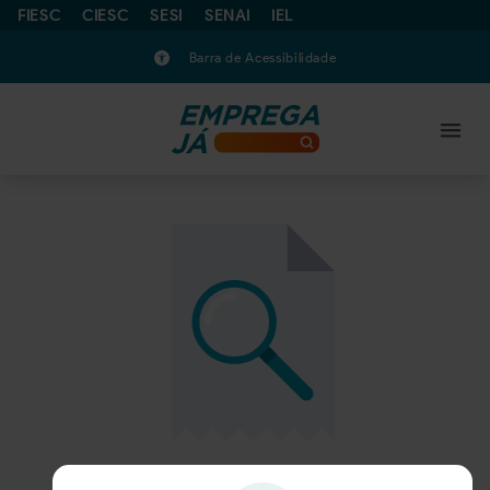
FIESC
CIESC
SESI
SENAI
IEL
Barra de Acessibilidade