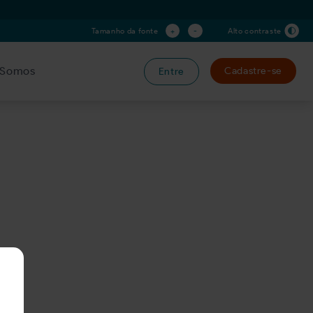
+
-
Tamanho da fonte
Alto contraste
Somos
Cadastre-se
Entre