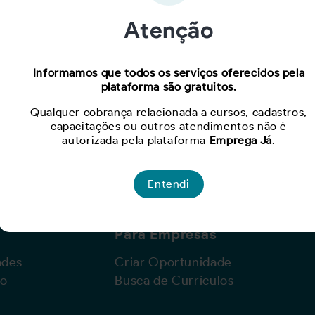
Atenção
Oportunidade expirada!
Informamos que todos os serviços oferecidos pela
plataforma são gratuitos.
Para ver mais, acesse a página
Buscar Oportunidades.
Qualquer cobrança relacionada a cursos, cadastros,
capacitações ou outros atendimentos não é
autorizada pela plataforma
Emprega Já
.
Entendi
Para Empresas
ades
Criar Oportunidade
lo
Busca de Currículos