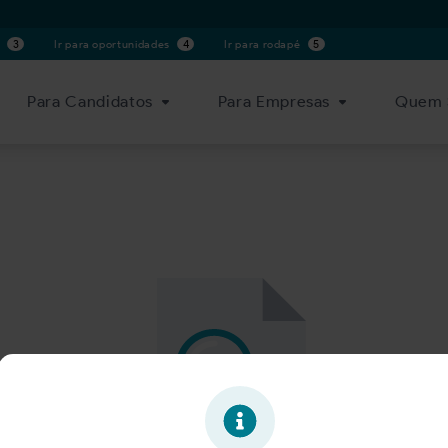
s
3
Ir para oportunidades
4
Ir para rodapé
5
Para Candidatos
Para Empresas
Quem 