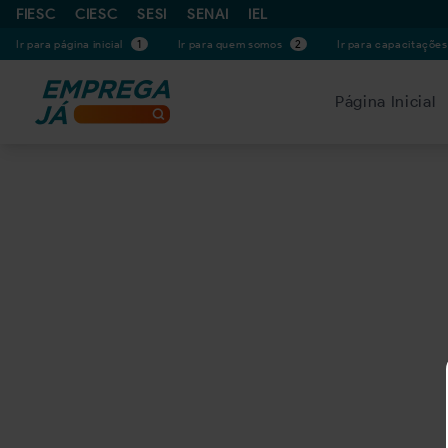
FIESC
CIESC
SESI
SENAI
IEL
Ir para página inicial
1
Ir para quem somos
2
Ir para capacitaçõe
Página Inicial