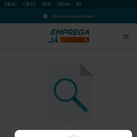
FIESC
CIESC
SESI
SENAI
IEL
Barra de Acessibilidade