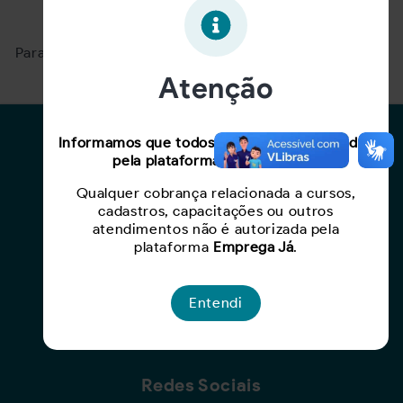
Oportunidade expirada!
Para ver mais, acesse a página
Buscar Oportunidades.
Atenção
Para Candidatos
Informamos que todos os serviços oferecidos
pela plataforma são gratuitos.
Busca de Oportunidades
Qualquer cobrança relacionada a cursos,
Cadastro de Currículo
cadastros, capacitações ou outros
Capacite-se
atendimentos não é autorizada pela
plataforma
Emprega Já
.
Para Empresas
Entendi
Criar Oportunidade
Busca de Currículos
Redes Sociais