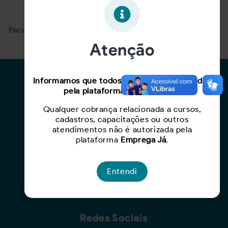
Oportunidade expirada!
Para ver mais, acesse a página
Buscar Oportunidades.
Atenção
Para Candidatos
Informamos que todos os serviços oferecidos
pela plataforma são gratuitos.
Busca de Oportunidades
Qualquer cobrança relacionada a cursos,
Cadastro de Currículo
cadastros, capacitações ou outros
Capacite-se
atendimentos não é autorizada pela
plataforma
Emprega Já
.
Para Empresas
Entendi
Criar Oportunidade
Busca de Currículos
Redes Sociais