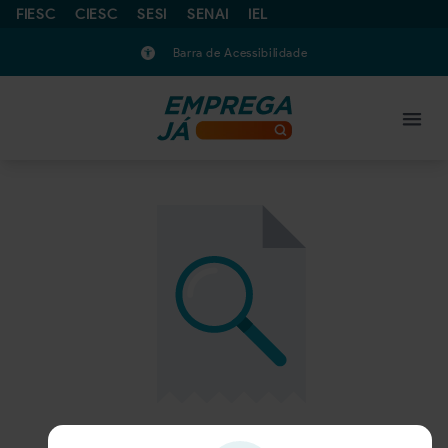
FIESC
CIESC
SESI
SENAI
IEL
Barra de Acessibilidade