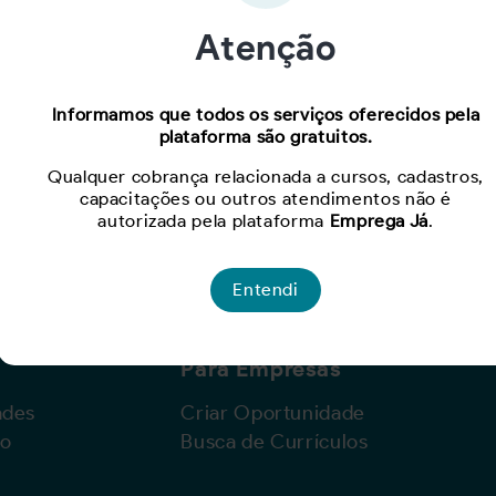
Atenção
Oportunidade expirada!
Informamos que todos os serviços oferecidos pela
plataforma são gratuitos.
Para ver mais, acesse a página
Buscar Oportunidades.
Qualquer cobrança relacionada a cursos, cadastros,
capacitações ou outros atendimentos não é
autorizada pela plataforma
Emprega Já
.
Entendi
Para Empresas
ades
Criar Oportunidade
lo
Busca de Currículos