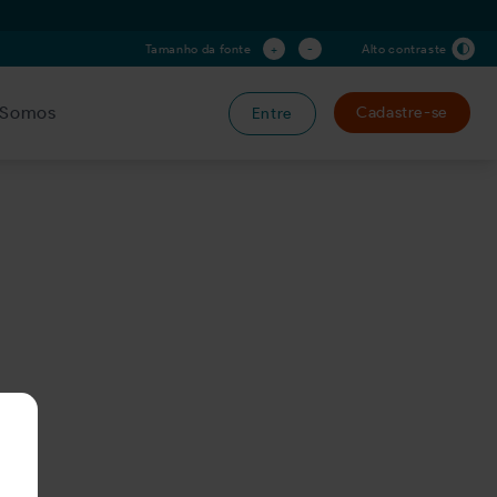
+
-
Tamanho da fonte
Alto contraste
Somos
Cadastre-se
Entre