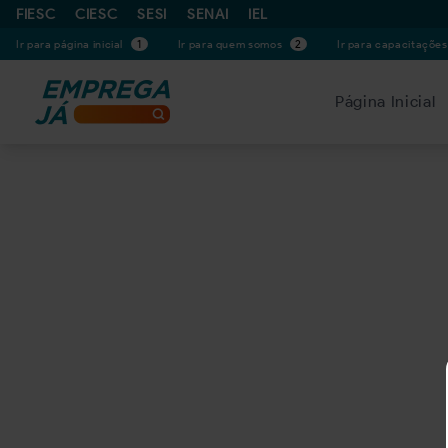
FIESC
CIESC
SESI
SENAI
IEL
Ir para página inicial
1
Ir para quem somos
2
Ir para capacitaçõe
Página Inicial