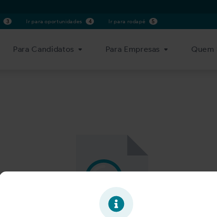
s
3
Ir para oportunidades
4
Ir para rodapé
5
Para Candidatos
Para Empresas
Quem 