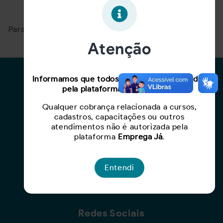
Oportunidade expirada!
Para ver mais, acesse a página
Buscar Oportunidades.
Atenção
Para Candidatos
Informamos que todos os serviços oferecidos
pela plataforma são gratuitos.
Busca de Oportunidades
Qualquer cobrança relacionada a cursos,
Cadastro de Currículo
cadastros, capacitações ou outros
Capacite-se
atendimentos não é autorizada pela
plataforma
Emprega Já
.
Para Empresas
Entendi
Criar Oportunidade
Busca de Currículos
Redes Sociais