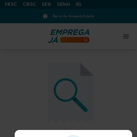
FIESC
CIESC
SESI
SENAI
IEL
Barra de Acessibilidade